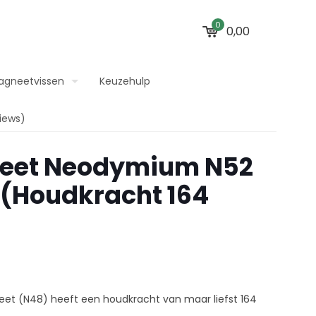
0
0,00
agneetvissen
Keuzehulp
iews)
eet Neodymium N52
 (Houdkracht 164
 (N48) heeft een houdkracht van maar liefst 164