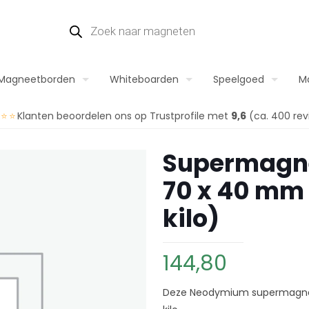
Producten
zoeken
Magneetborden
Whiteboarden
Speelgoed
M
⭐⭐⭐
Klanten beoordelen ons op Trustprofile met
9,6
(ca. 400 rev
Supermagn
70 x 40 mm
kilo)
144,80
Deze Neodymium supermagneet