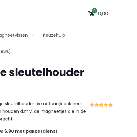
0
0,00
agneetvissen
Keuzehulp
iews)
e sleutelhouder
 sleutelhouder die natuurlijk ook heel
n houden d.m.v. de magneetjes die in de
Gewaardeerd
3
5.00
op 5
bracht.
gebaseerd
op
klant
waarderingen
 € 6,90 met pakketdienst