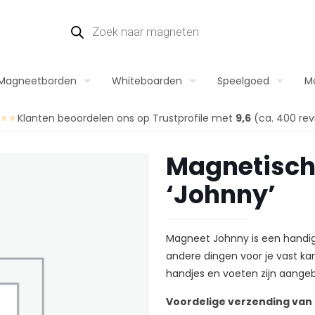
Producten
zoeken
Magneetborden
Whiteboarden
Speelgoed
M
⭐⭐⭐
Klanten beoordelen ons op Trustprofile met
9,6
(ca. 400 rev
Magnetisch
‘Johnny’
Magneet Johnny is een handige
andere dingen voor je vast ka
handjes en voeten zijn aange
Voordelige verzending van