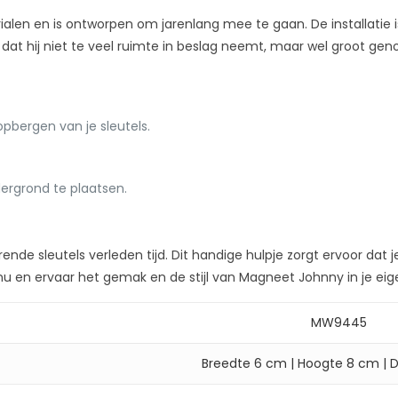
n en is ontworpen om jarenlang mee te gaan. De installatie is
t hij niet te veel ruimte in beslag neemt, maar wel groot genoe
 opbergen van je sleutels.
rgrond te plaatsen.
e sleutels verleden tijd. Dit handige hulpje zorgt ervoor dat je a
 nu en ervaar het gemak en de stijl van Magneet Johnny in je eig
MW9445
Breedte 6 cm | Hoogte 8 cm | 