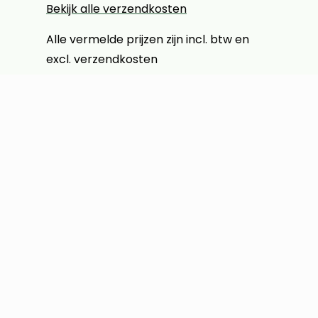
Bekijk alle verzendkosten
Alle vermelde prijzen zijn incl. btw en
excl. verzendkosten
Klantenservice
Contact
Verzendkosten & verzending
Retourneren
Volg je bestelling
Inloggen klantaccount
Algemene Voorwaarden