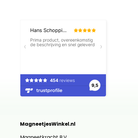
MagneetjesWinkel.nl
Magneetkracht B.V.