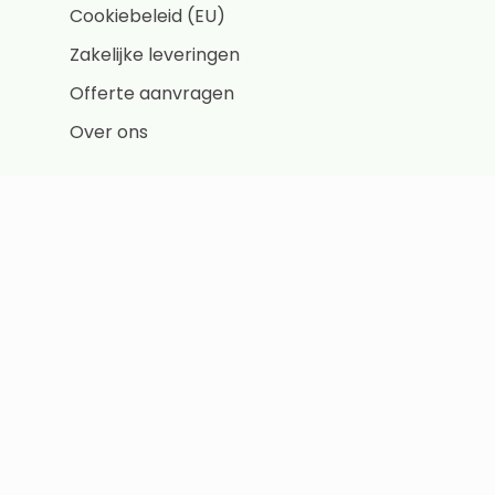
Cookiebeleid (EU)
Zakelijke leveringen
Offerte aanvragen
Over ons
Start de magneet keuzehulp
Populaire categorieën
Magneten
Neodymium magneten
Schijfmagneten