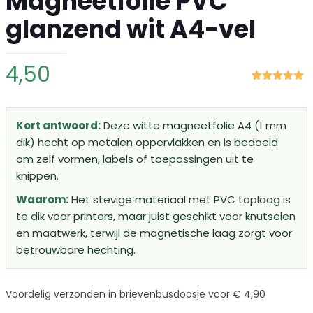
Magneetfolie PVC
glanzend wit A4-vel
4,50
Gewaardeerd
2
5.00
op 5
gebaseerd
op
klant
Kort antwoord:
Deze witte magneetfolie A4 (1 mm
waarderingen
dik) hecht op metalen oppervlakken en is bedoeld
om zelf vormen, labels of toepassingen uit te
knippen.
Waarom:
Het stevige materiaal met PVC toplaag is
te dik voor printers, maar juist geschikt voor knutselen
en maatwerk, terwijl de magnetische laag zorgt voor
betrouwbare hechting.
Voordelig verzonden in brievenbusdoosje voor € 4,90