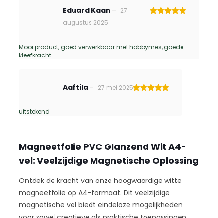
Eduard Kaan
–
27
Gewaardeerd
augustus 2025
5
uit 5
Mooi product, goed verwerkbaar met hobbymes, goede
kleefkracht.
Aaftila
–
27 mei 2025
Gewaardeerd
5
uit 5
uitstekend
Magneetfolie PVC Glanzend Wit A4-
vel: Veelzijdige Magnetische Oplossing
Ontdek de kracht van onze hoogwaardige witte
magneetfolie op A4-formaat. Dit veelzijdige
magnetische vel biedt eindeloze mogelijkheden
voor zowel creatieve als praktische toepassingen.