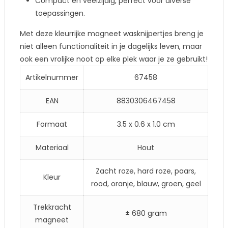
Compact en veelzijdig, perfect voor diverse
toepassingen.
Met deze kleurrijke magneet wasknijpertjes breng je
niet alleen functionaliteit in je dagelijks leven, maar
ook een vrolijke noot op elke plek waar je ze gebruikt!
Artikelnummer
67458
EAN
8830306467458
Formaat
3.5 x 0.6 x 1.0 cm
Materiaal
Hout
Zacht roze, hard roze, paars,
Kleur
rood, oranje, blauw, groen, geel
Trekkracht
± 680 gram
magneet