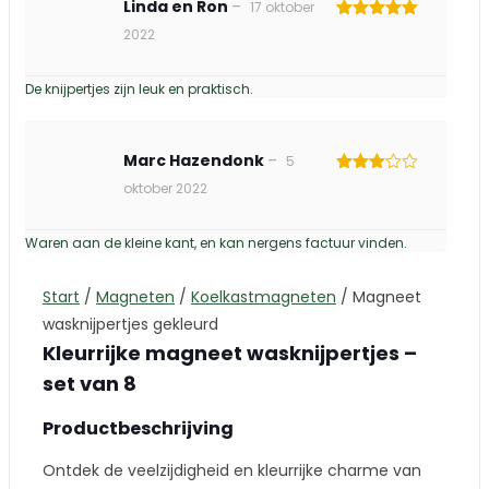
Linda en Ron
–
17 oktober
Gewaardeerd
2022
5
uit 5
De knijpertjes zijn leuk en praktisch.
Marc Hazendonk
–
5
Gewaardeerd
oktober 2022
3
uit 5
Waren aan de kleine kant, en kan nergens factuur vinden.
Start
/
Magneten
/
Koelkastmagneten
/
Magneet
wasknijpertjes gekleurd
Kleurrijke magneet wasknijpertjes –
set van 8
Productbeschrijving
Ontdek de veelzijdigheid en kleurrijke charme van