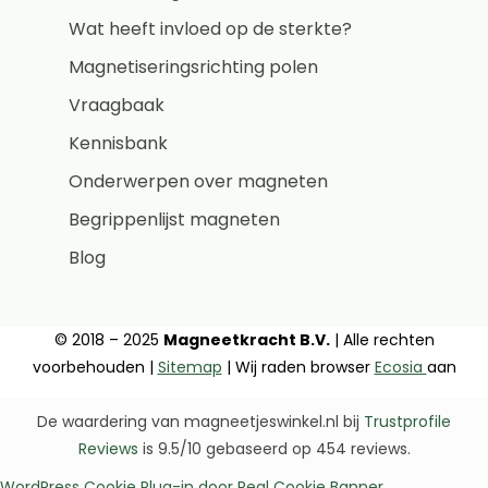
Wat heeft invloed op de sterkte?
Magnetiseringsrichting polen
Vraagbaak
Kennisbank
Onderwerpen over magneten
Begrippenlijst magneten
Blog
© 2018 – 2025
Magneetkracht B.V.
| Alle rechten
voorbehouden |
Sitemap
| Wij raden browser
Ecosia
aan
De waardering van magneetjeswinkel.nl bij
Trustprofile
Reviews
is 9.5/10 gebaseerd op 454 reviews.
WordPress Cookie Plug-in door Real Cookie Banner