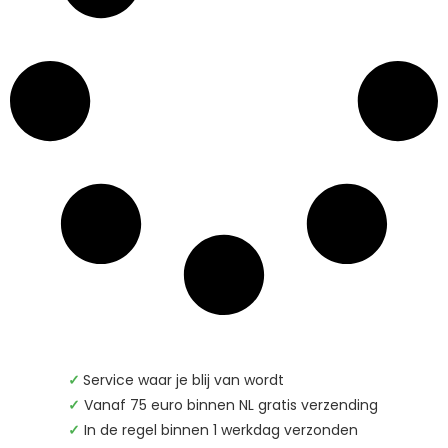
dan niet om direct contact met ons op te nemen.
We staan van maandag tot en met vrijdag voor je
klaar om je magnetische wensen werkelijkheid te
maken.
✓
Service waar je blij van wordt
✓
Vanaf 75 euro binnen NL gratis verzending
✓
In de regel binnen 1 werkdag verzonden