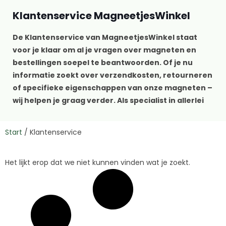
Klantenservice MagneetjesWinkel
De
Klantenservice van MagneetjesWinkel
staat
voor je klaar om al je vragen over magneten en
bestellingen soepel te beantwoorden. Of je nu
informatie zoekt over verzendkosten, retourneren
of specifieke eigenschappen van onze magneten –
wij helpen je graag verder. Als specialist in allerlei
soorten magneten, van sterke neodymium
magneten tot decoratieve koelkastmagneten,
Start
/
Klantenservice
bieden we niet alleen kwaliteitsproducten maar
ook persoonlijke service waar je blij van wordt. Op
Het lijkt erop dat we niet kunnen vinden wat je zoekt.
deze pagina vind je alle belangrijke informatie over
onze dienstverlening overzichtelijk bij elkaar. Van
bestellen tot bezorgen, van betalen tot
retourneren – we leggen het allemaal helder uit.
Kun je het antwoord op je vraag niet vinden? Aarzel