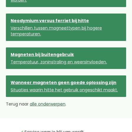
worden.
Neodymium versus ferriet bij hitte
Verschillen tussen magneettypen bij hogere
temperaturen.
Magneten bij buitengebruik
Temperatuur, zoninstraling en weersinvloeden.
Wanneer magneten geen goede oplossing zijn
Situaties waarin hitte het gebruik ongeschikt maakt.
Terug naar
alle onderwerpen
.