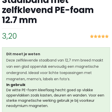
zelfklevend PE-foam
12.7 mm
3,20
Gewaardeerd
1
5.00
op 5
gebaseerd
op
klant
Dit moet je weten
waardering
Deze zelfklevende staalband van 12,7 mm breed maakt
van een glad oppervlak eenvoudig een magnetische
ondergrond. Ideaal voor lichte toepassingen met
magneten, memo’s, labels en foto’s.
In gebruik
De witte PE-foam kleeflaag hecht goed op vlakke
oppervlakken zoals kasten, deuren en wanden. Voor een
sterke magnetische werking gebruik je bij voorkeur
neodymium magneten.