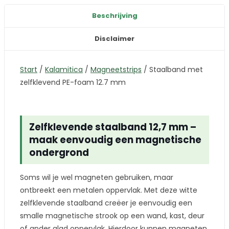
Beschrijving
Disclaimer
Start
/
Kalamitica
/
Magneetstrips
/
Staalband met
zelfklevend PE-foam 12.7 mm
Zelfklevende staalband 12,7 mm –
maak eenvoudig een magnetische
ondergrond
Soms wil je wel magneten gebruiken, maar
ontbreekt een metalen oppervlak. Met deze witte
zelfklevende staalband creëer je eenvoudig een
smalle magnetische strook op een wand, kast, deur
of ander glad oppervlak. Hierdoor kunnen magneten,