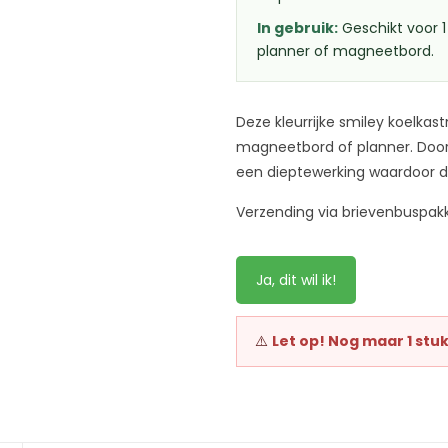
In gebruik:
Geschikt voor 1 
planner of magneetbord.
Deze kleurrijke smiley koelkas
magneetbord of planner. Door 
een dieptewerking waardoor de
Verzending via brievenbuspakk
Ja, dit wil ik!
⚠️
Let op! Nog maar 1 stuk