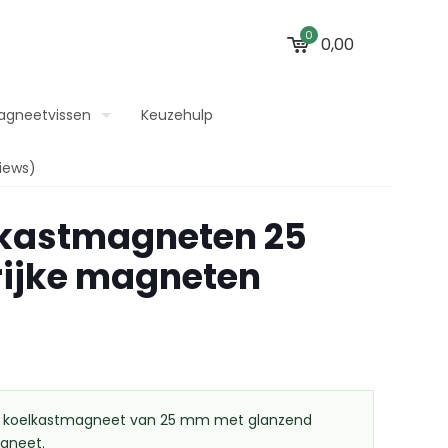
0
0,00
agneetvissen
Keuzehulp
iews)
lkastmagneten 25
rijke magneten
 koelkastmagneet van 25 mm met glanzend
agneet.