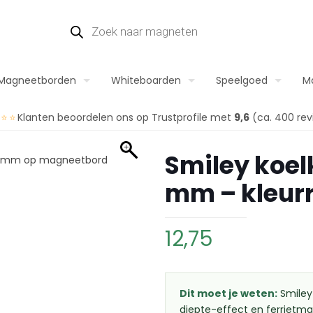
Magneetborden
Whiteboarden
Speelgoed
M
⭐⭐⭐
Klanten beoordelen ons op Trustprofile met
9,6
(ca. 400 rev
Smiley koe
mm – kleur
12,75
Dit moet je weten:
Smiley
diepte-effect en ferrietm