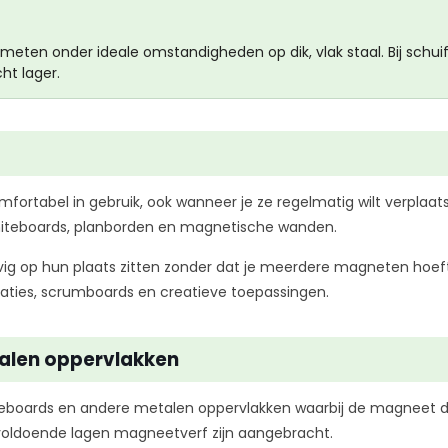
eten onder ideale omstandigheden op dik, vlak staal. Bij schui
ht lager.
fortabel in gebruik, ook wanneer je ze regelmatig wilt verplaat
hiteboards, planborden en magnetische wanden.
g op hun plaats zitten zonder dat je meerdere magneten hoeft 
taties, scrumboards en creatieve toepassingen.
alen oppervlakken
eboards en andere metalen oppervlakken waarbij de magneet d
voldoende lagen magneetverf zijn aangebracht.