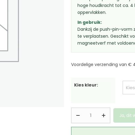
hoge houdkracht tot ca. 4 
oppervlakken.
In gebruik:
Dankzij de push-pin-vorm z
te verplaatsen. Geschikt v
magneetverf met voldoend
Voordelige verzending van € 4
Kies kleur:
Ja, dit w