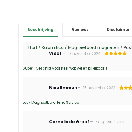
Beschrijving
Reviews
Disclaimer
Start
/
Kalamitica
/
Magneetbord magneten
/
Pus
Wout
–
23 november 2024
Gewaardeerd
5
uit 5
Super ! Geschikt voor heel wat vellen bij elkaar. !
Nico Emmen
–
15 november 2022
Gewaar
5
uit 
Leuk Magneetbord, Fijne Service
Cornelis de Graaf
–
7 augustus 2021