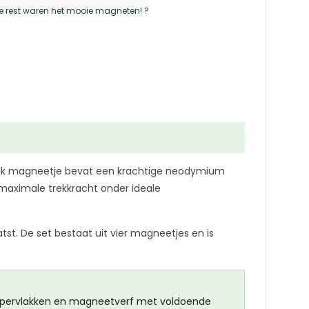
5
uit 5
e rest waren het mooie magneten! ?
Elk magneetje bevat een krachtige neodymium
aximale trekkracht onder ideale
st. De set bestaat uit vier magneetjes en is
oppervlakken en magneetverf met voldoende