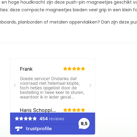
n hoge houdkracht zijn deze push-pin magneetjes geschikt voor 
aties: deze compacte magneetjes bieden veel grip in een klein f
eboards, planborden of metalen oppervlakken? Dan zijn deze p
Beoordelingen laden…