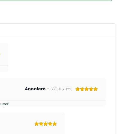
d
Anoniem
–
27 juli 2022
Gewaardeerd
5
uit 5
uper!
Gewaardeerd