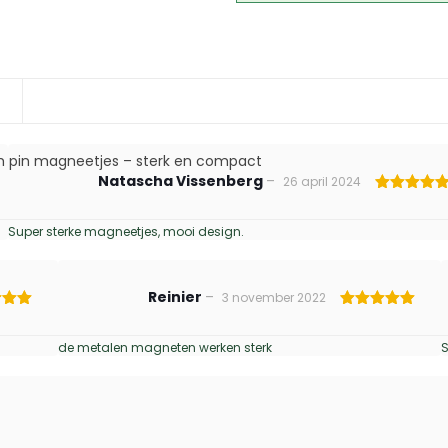
h pin magneetjes – sterk en compact
Natascha Vissenberg
–
26 april 2024
Gewaardeer
5
uit 5
Super sterke magneetjes, mooi design.
Reinier
–
3 november 2022
deerd
Gewaardeerd
5
5
uit 5
de metalen magneten werken sterk
S