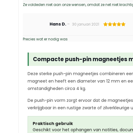
Ze voldeden niet aan onze wensen, omdat ze net niet krach
Hans D.
–
30 januari 2021
Gewaardeerd
5
uit 5
Precies wat er nodig was
Compacte push-pin magneetjes m
Deze sterke push-pin magneetjes combineren ee
magneet en heeft een diameter van 12 mm en een
omstandigheden circa 4 kg.
De push-pin vorm zorgt ervoor dat de magneetjes p
verkrijgbaar in een rustige zwarte of zilverkleurige u
Praktisch gebruik
Geschikt voor het ophangen van notities, docu