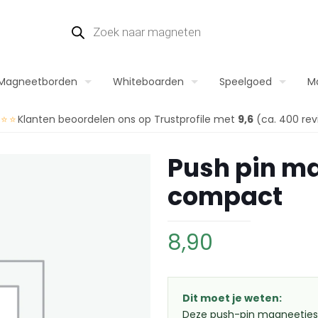
Magneetborden
Whiteboarden
Speelgoed
M
⭐⭐⭐
Klanten beoordelen ons op Trustprofile met
9,6
(ca. 400 rev
Push pin ma
compact
8,90
Dit moet je weten:
Deze push-pin magneetje