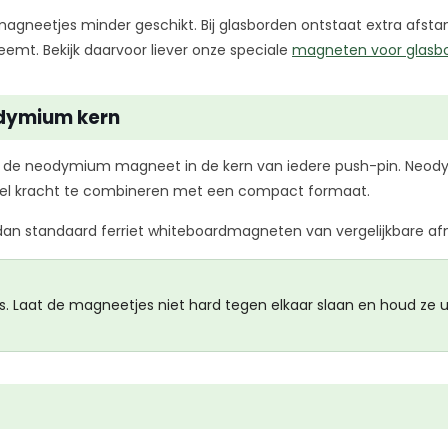
agneetjes minder geschikt. Bij glasborden ontstaat extra afst
eemt. Bekijk daarvoor liever onze speciale
magneten voor glasb
odymium kern
 de neodymium magneet in de kern van iedere push-pin. Neod
el kracht te combineren met een compact formaat.
r dan standaard ferriet whiteboardmagneten van vergelijkbare a
 Laat de magneetjes niet hard tegen elkaar slaan en houd ze ui