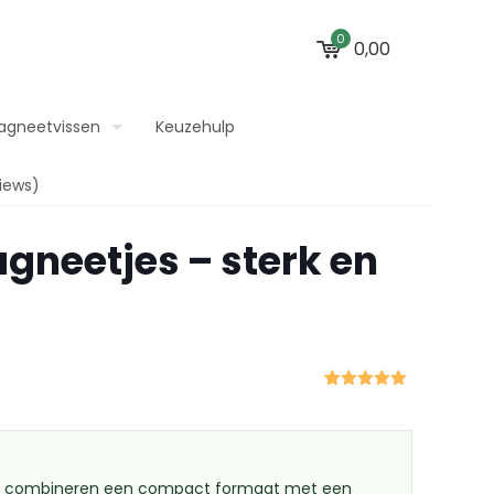
0
0,00
agneetvissen
Keuzehulp
iews)
gneetjes – sterk en
Gewaardeerd
7
5.00
op 5
gebaseerd
op
klant
waarderingen
s combineren een compact formaat met een