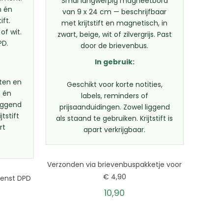
Smal langwerpig magneetbord
h én
van 9 x 24 cm — beschrijfbaar
ift.
met krijtstift en magnetisch, in
of wit.
zwart, beige, wit of zilvergrijs. Past
PD.
door de brievenbus.
In gebruik:
ten en
Geschikt voor korte notities,
, én
labels, reminders of
Liggend
prijsaanduidingen. Zowel liggend
tstift
als staand te gebruiken. Krijtstift is
rt
apart verkrijgbaar.
Verzonden via brievenbuspakketje voor
€ 4,90
ienst DPD
10,90