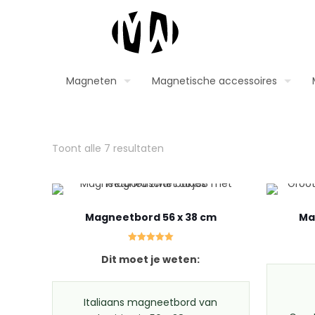
Magneten
Magnetische accessoires
Toont alle 7 resultaten
Magneetbord 56 x 38 cm
Ma
Gewaardeerd
Dit moet je weten:
5.00
uit 5
Italiaans magneetbord van