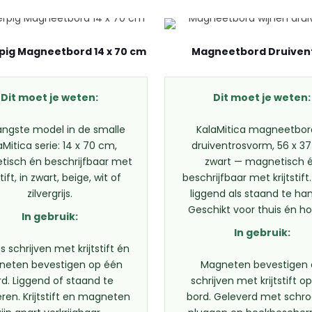
ig Magneetbord 14 x 70 cm
Magneetbord Druiven
Dit moet je weten:
Dit moet je weten:
angste model in de smalle
KalaMitica magneetbor
aMitica serie: 14 x 70 cm,
druiventrosvorm, 56 x 3
isch én beschrijfbaar met
zwart — magnetisch 
stift, in zwart, beige, wit of
beschrijfbaar met krijtstift
zilvergrijs.
liggend als staand te ha
Geschikt voor thuis én ho
In gebruik:
In gebruik:
es schrijven met krijtstift én
eten bevestigen op één
Magneten bevestigen
rd. Liggend of staand te
schrijven met krijtstift o
en. Krijtstift en magneten
bord. Geleverd met schro