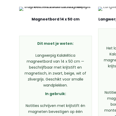
Magneetbord 14 x 50 cm
Langwerp
Dit moet je weten:
Het l
Kal
Langwerpig KalaMitica
magnet
magneetbord van 14 x 50 cm —
krijt
beschrijfbaar met krijtstift en
magnetisch, in zwart, beige, wit of
zilvergrijs. Geschikt voor smalle
wandplekken.
Notiti
In gebruik:
magn
bo
Notities schrijven met krijtstift én
monter
magneten bevestigen op één