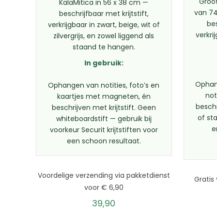
Groo
KalaMitica in 56 x 38 cm —
van 7
beschrijfbaar met krijtstift,
bes
verkrijgbaar in zwart, beige, wit of
verkri
zilvergrijs, en zowel liggend als
staand te hangen.
In gebruik:
Ophan
Ophangen van notities, foto’s en
not
kaartjes met magneten, én
beschr
beschrijven met krijtstift. Geen
of st
whiteboardstift — gebruik bij
e
voorkeur Securit krijtstiften voor
een schoon resultaat.
Voordelige verzending via pakketdienst
Gratis
voor € 6,90
39,90