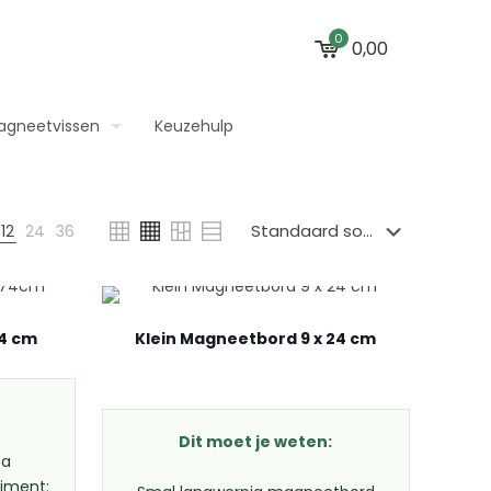
0
0,00
agneetvissen
Keuzehulp
12
24
36
74 cm
Klein Magneetbord 9 x 24 cm
Dit moet je weten:
ca
timent: