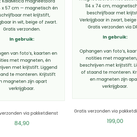
t KalaMitica magneetbord
114 x 74 cm, magnetisc
4 x 57 cm — magnetisch én
beschrijfbaar met krijtst
chrijfbaar met krijtstift,
Verkrijgbaar in zwart, beige 
jgbaar in wit, beige of zwart.
Gratis verzonden via D
Gratis verzonden.
In gebruik:
In gebruik:
Ophangen van foto’s, kaar
gen van foto’s, kaarten en
notities met magneten
ities met magneten, én
beschrijven met krijtstift. 
ijven met krijtstift. Liggend
of staand te monteren. Krij
aand te monteren. Krijtstift
en magneten zijn apa
n magneten zijn apart
verkrijgbaar.
verkrijgbaar.
Gratis verzonden via pakketd
 verzonden via pakketdienst
199,00
84,90