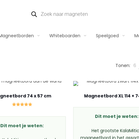
Producten
zoeken
Magneetborden
Whiteboarden
Speelgoed
M
Tonen:
6
gneetbord 74 x 57 cm
Magneetbord XL 114 × 
Gewaardeerd
5.00
Dit moet je weten:
uit 5
Dit moet je weten:
Het grootste KalaMiti
magneetbord in het assor