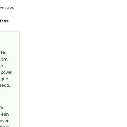
tros
d in
7 cm,
én
. Zowel
ngen.
reca.
 én
p één
even,