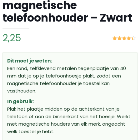
magnetische
telefoonhouder – Zwart
2,25
Gewaardeerd
4
4.25
op 5
gebaseerd
op
klant
Dit moet je weten:
waarderingen
Een rond, zelfklevend metalen tegenplaatje van 40
mm dat je op je telefoonhoesje plakt, zodat een
magnetische telefoonhouder je toestel kan
vasthouden.
In gebruik:
Plak het plaatje midden op de achterkant van je
telefoon of aan de binnenkant van het hoesje. Werkt
met magnetische houders van elk merk, ongeacht
welk toestel je hebt.