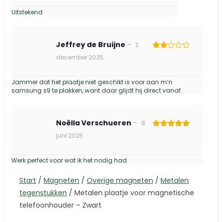
5
uit 5
Uitstekend
Jeffrey de Bruijne
–
2
Gewaardeerd
december 2025
2
uit
5
Jammer dat het plaatje niet geschikt is voor aan m’n
samsung s9 te plakken, want daar glijdt hij direct vanaf.
Noëlla Verschueren
–
8
Gewaardeerd
juni 2025
5
uit 5
Werk perfect voor wat ik het nodig had
Start
/
Magneten
/
Overige magneten
/
Metalen
tegenstukken
/
Metalen plaatje voor magnetische
telefoonhouder – Zwart