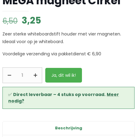
MEGA magneet Cirkel
Oorspronkelijke
Huidige
3,25
6,50
prijs
prijs
Zeer sterke whiteboardstift houder met vier magneten.
was:
is:
Ideaal voor op je whiteboard.
6,50.
3,25.
Voordelige verzending via pakketdienst € 6,90
MEGA
Ja, dit wil ik!
magneet
Cirkel
aantal
✅
Direct leverbaar – 4 stuks op voorraad.
Meer
nodig?
Beschrijving