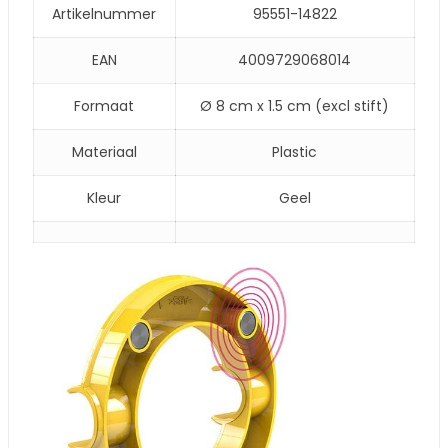
Artikelnummer
95551-14822
EAN
4009729068014
Formaat
Ø 8 cm x 1.5 cm (excl stift)
Materiaal
Plastic
Kleur
Geel