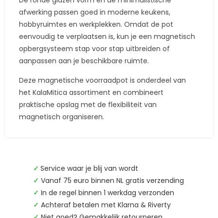
De ronde glazen vorm en de minimalistische
afwerking passen goed in moderne keukens,
hobbyruimtes en werkplekken. Omdat de pot
eenvoudig te verplaatsen is, kun je een magnetisch
opbergsysteem stap voor stap uitbreiden of
aanpassen aan je beschikbare ruimte.
Deze magnetische voorraadpot is onderdeel van
het KalaMitica assortiment en combineert
praktische opslag met de flexibiliteit van
magnetisch organiseren.
✓
Service waar je blij van wordt
✓
Vanaf 75 euro binnen NL gratis verzending
✓
In de regel binnen 1 werkdag verzonden
✓
Achteraf betalen met Klarna & Riverty
✓
Niet goed? Gemakkelijk retourneren