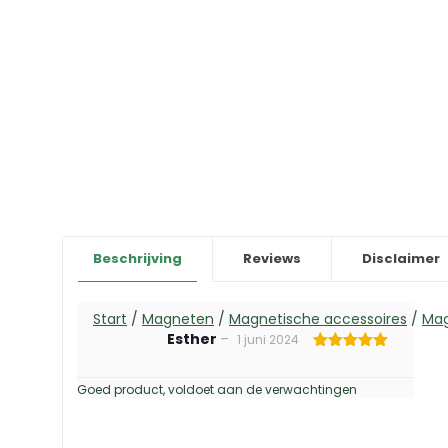
Beschrijving
Reviews
Disclaimer
Start
/
Magneten
/
Magnetische accessoires
/
Mag
Esther
–
1 juni 2024
Gewaardeerd
5
uit 5
Goed product, voldoet aan de verwachtingen