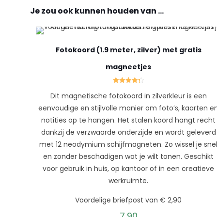
Je zou ook kunnen houden van …
Fotokoord (1.9 meter, zilver) met gratis
magneetjes
Gewaardeerd
Dit magnetische fotokoord in zilverkleur is een
4.33
uit 5
eenvoudige en stijlvolle manier om foto’s, kaarten e
notities op te hangen. Het stalen koord hangt recht
dankzij de verzwaarde onderzijde en wordt geleverd
met 12 neodymium schijfmagneten. Zo wissel je sne
en zonder beschadigen wat je wilt tonen. Geschikt
voor gebruik in huis, op kantoor of in een creatieve
werkruimte.
Voordelige briefpost van € 2,90
7,90