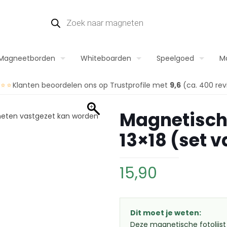
Magneetborden
Whiteboarden
Speelgoed
M
⭐⭐⭐
Klanten beoordelen ons op Trustprofile met
9,6
(ca. 400 rev
Magnetische
13×18 (set v
15,90
Dit moet je weten:
Deze magnetische fotolijst