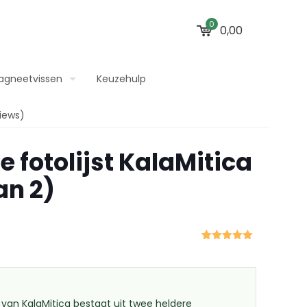
0
0,00
agneetvissen
Keuzehulp
iews)
 fotolijst KalaMitica
an 2)
Gewaardeerd
1
5.00
op 5
gebaseerd
op
klant
waardering
 van KalaMitica bestaat uit twee heldere