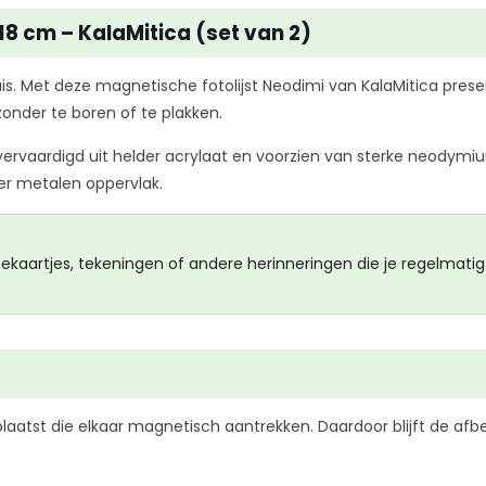
18 cm – KalaMitica (set van 2)
s. Met deze magnetische fotolijst Neodimi van KalaMitica present
onder te boren of te plakken.
, vervaardigd uit helder acrylaat en voorzien van sterke neodymiu
r metalen oppervlak.
rtekaartjes, tekeningen of andere herinneringen die je regelmatig
aatst die elkaar magnetisch aantrekken. Daardoor blijft de afbee