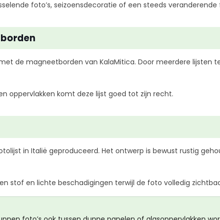
wisselende foto’s, seizoensdecoratie of een steeds veranderende
tborden
 met de magneetborden van KalaMitica. Door meerdere lijsten t
 oppervlakken komt deze lijst goed tot zijn recht.
otolijst in Italië geproduceerd. Het ontwerp is bewust rustig ge
stof en lichte beschadigingen terwijl de foto volledig zichtbaar 
kunnen foto’s ook tussen dunne panelen of glasoppervlakken wor