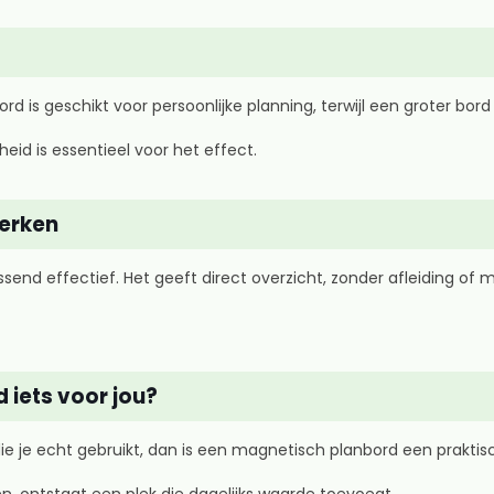
rd is geschikt voor persoonlijke planning, terwijl een groter bor
eid is essentieel voor het effect.
werken
rassend effectief. Het geeft direct overzicht, zonder afleiding of 
 iets voor jou?
die je echt gebruikt, dan is een magnetisch planbord een praktis
en, ontstaat een plek die dagelijks waarde toevoegt.