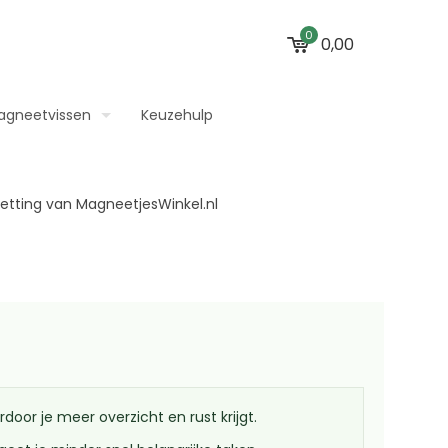
0
0,00
agneetvissen
Keuzehulp
or je meer overzicht en rust krijgt.