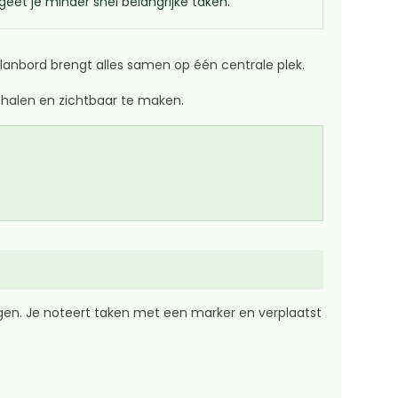
eet je minder snel belangrijke taken.
planbord brengt alles samen op één centrale plek.
e halen en zichtbaar te maken.
en. Je noteert taken met een marker en verplaatst