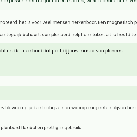
n te passen met magneten en markers, werk je flexibeler en verg
genoteerd: het is voor veel mensen herkenbaar. Een magnetisch 
ten tegelijk beheert, een planbord helpt om taken uit je hoofd t
zicht en kies een bord dat past bij jouw manier van plannen.
vlak waarop je kunt schrijven en waarop magneten blijven hang
lanbord flexibel en prettig in gebruik.