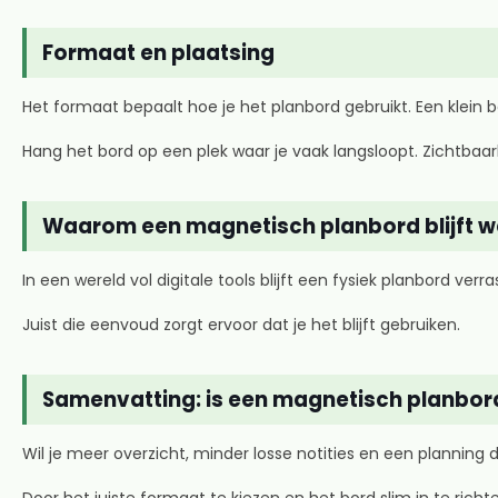
Formaat en plaatsing
Het formaat bepaalt hoe je het planbord gebruikt. Een klein bo
Hang het bord op een plek waar je vaak langsloopt. Zichtbaarh
Waarom een magnetisch planbord blijft 
In een wereld vol digitale tools blijft een fysiek planbord ver
Juist die eenvoud zorgt ervoor dat je het blijft gebruiken.
Samenvatting: is een magnetisch planbord
Wil je meer overzicht, minder losse notities en een planning 
Door het juiste formaat te kiezen en het bord slim in te richt