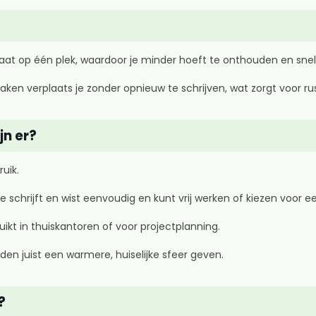
aat op één plek, waardoor je minder hoeft te onthouden en sneller
n verplaats je zonder opnieuw te schrijven, wat zorgt voor rust e
jn er?
uik.
e schrijft en wist eenvoudig en kunt vrij werken of kiezen voor e
kt in thuiskantoren of voor projectplanning.
borden juist een warmere, huiselijke sfeer geven.
?