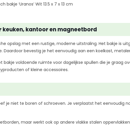
h bakje ‘Uranos’ Wit 13.5 x 7 x 13 cm
or keuken, kantoor en magneetbord
he opslag met een rustige, moderne uitstraling. Het bakje is ui
 Daardoor bevestig je het eenvoudig aan een koelkast, metale
et bakje voldoende ruimte voor dagelijkse spullen die je graag o
typroducten of kleine accessoires.
 je niet te boren of schroeven. Je verplaatst het eenvoudig naa
etborden, maar werkt ook op andere vlakke stalen oppervlakken 