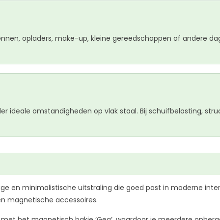
nnen, opladers, make-up, kleine gereedschappen of andere dageli
der ideale omstandigheden op vlak staal. Bij schuifbelasting, st
ige en minimalistische uitstraling die goed past in moderne int
 en magnetische accessoires.
met het magnetisch bakje ‘Gea’, waardoor je meerdere opbergel