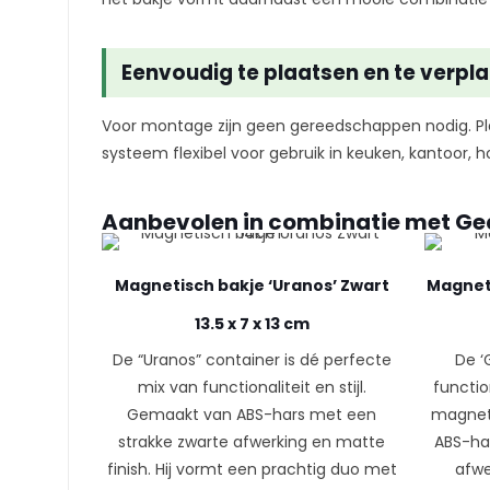
Eenvoudig te plaatsen en te verpl
Voor montage zijn geen gereedschappen nodig. Pl
systeem flexibel voor gebruik in keuken, kantoor,
Aanbevolen in combinatie met Ge
Magnetisch bakje ‘Uranos’ Zwart
Magneti
13.5 x 7 x 13 cm
De “Uranos” container is dé perfecte
De ‘
mix van functionaliteit en stijl.
functio
Gemaakt van ABS-hars met een
magneti
strakke zwarte afwerking en matte
ABS-ha
finish. Hij vormt een prachtig duo met
afwe