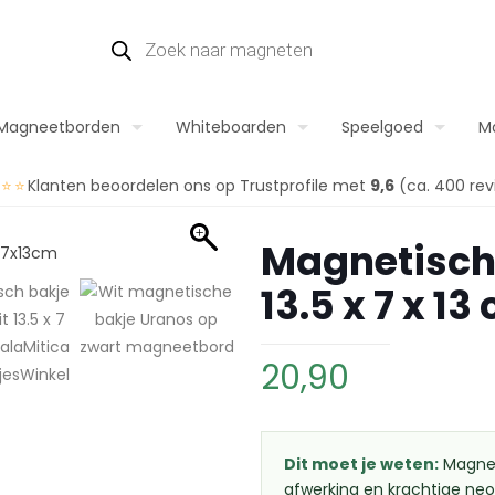
Magneetborden
Whiteboarden
Speelgoed
M
⭐⭐⭐
Klanten beoordelen ons op Trustprofile met
9,6
(ca. 400 rev
Magnetisch 
13.5 x 7 x 13
20,90
Dit moet je weten:
Magnet
afwerking en krachtige n