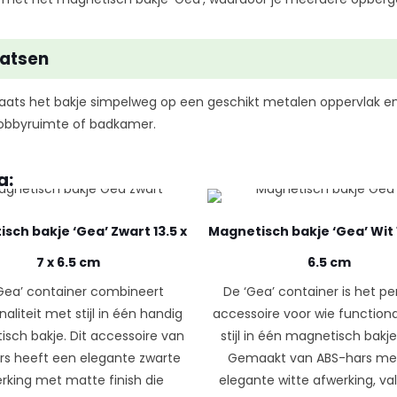
aatsen
aats het bakje simpelweg op een geschikt metalen oppervlak en
 hobbyruimte of badkamer.
a:
sch bakje ‘Gea’ Zwart 13.5 x
Magnetisch bakje ‘Gea’ Wit 1
7 x 6.5 cm
6.5 cm
Gea’ container combineert
De ‘Gea’ container is het p
naliteit met stijl in één handig
accessoire voor wie functional
sch bakje. Dit accessoire van
stijl in één magnetisch bakje
rs heeft een elegante zwarte
Gemaakt van ABS-hars me
rking met matte finish die
elegante witte afwerking, val