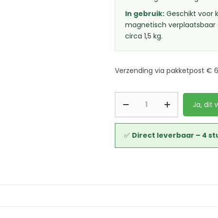
In gebruik:
Geschikt voor k
magnetisch verplaatsbaar e
circa 1,5 kg.
Verzending via pakketpost € 
Ja, dit w
✅
Direct leverbaar – 4 s