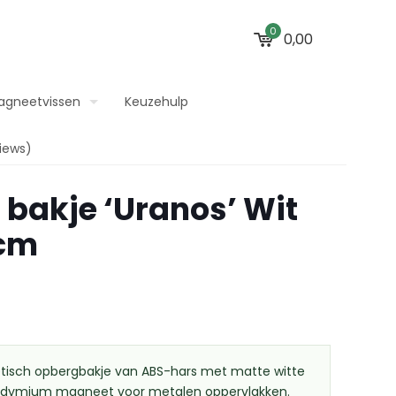
0
0,00
agneetvissen
Keuzehulp
iews)
bakje ‘Uranos’ Wit
 cm
isch opbergbakje van ABS-hars met matte witte
eodymium magneet voor metalen oppervlakken.