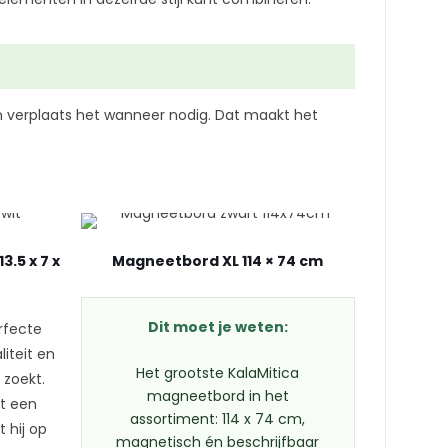
 verplaats het wanneer nodig. Dat maakt het
3.5 x 7 x
Magneetbord XL 114 × 74 cm
Dit moet je weten:
erfecte
iteit en
Het grootste KalaMitica
 zoekt.
magneetbord in het
t een
assortiment: 114 x 74 cm,
t hij op
magnetisch én beschrijfbaar