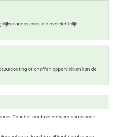
jkse accessoires die overzichtelijk
ructuurcoating of oneffen oppervlakken kan de
erieurs. Door het neutrale ontwerp combineert
ementen in dezelfde stijl kunt combineren.