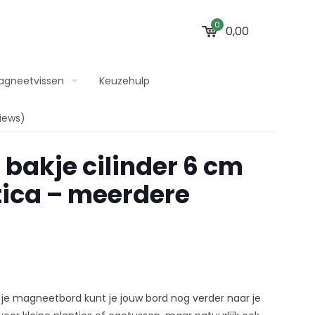
0
0,00
agneetvissen
Keuzehulp
iews)
bakje cilinder 6 cm
tica – meerdere
je magneetbord kunt je jouw bord nog verder naar je