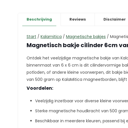
Beschrijving
Reviews
Disclaimer
Start
/
Kalamitica
/
Magnetische bakjes
/
Magnetis
Magnetisch bakje cilinder 6cm van
Ontdek het veelzijdige magnetische bakje van Kala
binnenmaat van 6 x 6 cm is dit cilindervormige bakje
potloden, of andere kleine voorwerpen, dit bakje b
van 500 gram op KalaMitica magneetborden, blijft je
Voordelen:
Veelzijdig inzetbaar voor diverse kleine voorw
Sterke magnetische houdkracht van 500 gra
Beschikbaar in meerdere kleuren, passend bij el