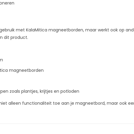
ioneren
r gebruik met KalaMitica magneetborden, maar werkt ook op an
n dit product.
cm
itica magneetborden
en zoals plantjes, krijtjes en potloden
et alleen functionaliteit toe aan je magneetbord, maar ook een vle