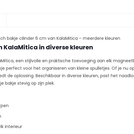
ch bakje cilinder 6 cm van KalaMitica – meerdere kleuren
 KalaMitica in diverse kleuren
Mitica, een stijlvolle en praktische toevoeging aan elk magnee
 perfect voor het organiseren van kleine spulletjes. Of je nu op z
iedt de oplossing. Beschikbaar in diverse kleuren, past het naadl
 bakje stevig op zijn plek.
erpen
m
k interieur