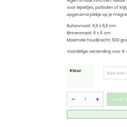
eigen smaak inrichten. Ideaal 
voor lepeltjes, potloden of kri
opgeruimd plekje op je magne
Buitenmaat: 6,5 x 6,5 cm
Binnenmaat: 6 x 6 cm
Maximale houdkracht: 500 gr
Voordelige verzending voor € 
Kleur
Ja, dit w