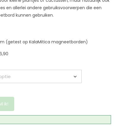
voor kleine plantjes of cactussen, maar natuurlijk ook
jtjes en allerlei andere gebruiksvoorwerpen die een
etbord kunnen gebruiken.
am (getest op KalaMitica magneetborden)
6,90
il ik!