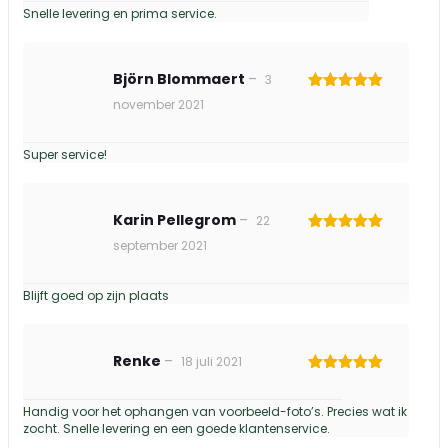
Snelle levering en prima service.
Björn Blommaert
–
3
Gewaardeerd
november 2021
5
uit 5
Super service!
Karin Pellegrom
–
22
Gewaardeerd
september 2021
5
uit 5
Blijft goed op zijn plaats
Renke
–
18 juli 2021
Gewaardeerd
5
uit 5
Handig voor het ophangen van voorbeeld-foto’s. Precies wat ik
zocht. Snelle levering en een goede klantenservice.