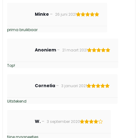
Minke
–
26 juni 2021
Gewaardeerd
5
uit 5
prima bruikbaar
Anoniem
–
21 maart 2021
Gewaardeerd
5
uit 5
Top!
Cornelia
–
3 januari 2021
Gewaardeerd
5
uit 5
Uitstekend
W.
–
3 september 2020
Gewaardeerd
4
uit 5
fijne magneetjes