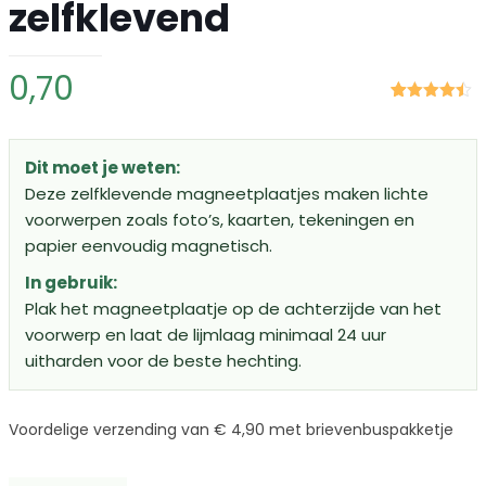
zelfklevend
0,70
Gewaardeerd
19
4.42
op 5
gebaseerd
op
klant
Dit moet je weten:
waarderingen
Deze zelfklevende magneetplaatjes maken lichte
voorwerpen zoals foto’s, kaarten, tekeningen en
papier eenvoudig magnetisch.
In gebruik:
Plak het magneetplaatje op de achterzijde van het
voorwerp en laat de lijmlaag minimaal 24 uur
uitharden voor de beste hechting.
Voordelige verzending van € 4,90 met brievenbuspakketje