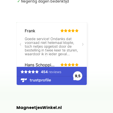
✓
Negentig dagen bedenktijd
Beoordelingen laden…
MagneetjesWinkel.nl