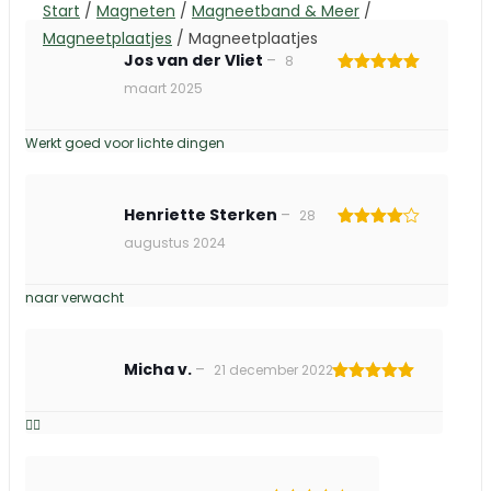
Start
/
Magneten
/
Magneetband & Meer
/
Magneetplaatjes
/
Magneetplaatjes
Jos van der Vliet
–
8
Gewaardeerd
maart 2025
5
uit 5
Werkt goed voor lichte dingen
Henriette Sterken
–
28
Gewaardeerd
augustus 2024
4
uit 5
naar verwacht
Micha v.
–
21 december 2022
Gewaardeerd
5
uit 5
👍🏻