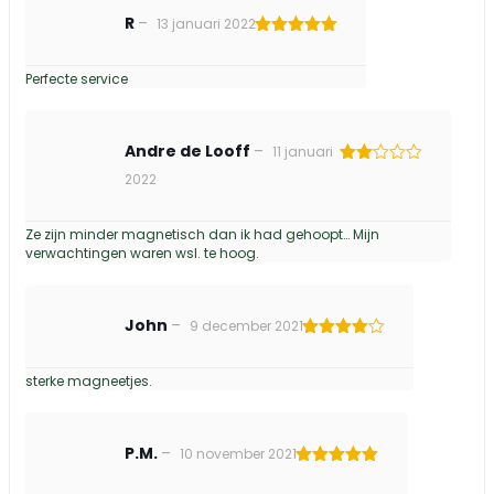
R
–
13 januari 2022
Gewaardeerd
5
uit 5
Perfecte service
Andre de Looff
–
11 januari
Gewaardeerd
2022
2
uit
5
Ze zijn minder magnetisch dan ik had gehoopt… Mijn
verwachtingen waren wsl. te hoog.
John
–
9 december 2021
Gewaardeerd
4
uit 5
sterke magneetjes.
P.M.
–
10 november 2021
Gewaardeerd
5
uit 5