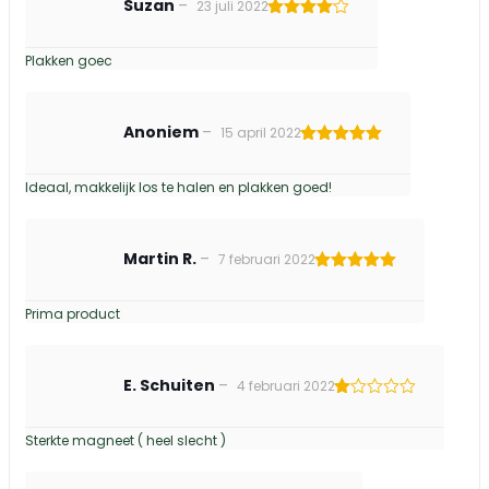
Suzan
–
23 juli 2022
Gewaardeerd
4
uit 5
Plakken goec
Anoniem
–
15 april 2022
Gewaardeerd
5
uit 5
Ideaal, makkelijk los te halen en plakken goed!
Martin R.
–
7 februari 2022
Gewaardeerd
5
uit 5
Prima product
E. Schuiten
–
4 februari 2022
Gewaardeerd
1
Sterkte magneet ( heel slecht )
uit
5