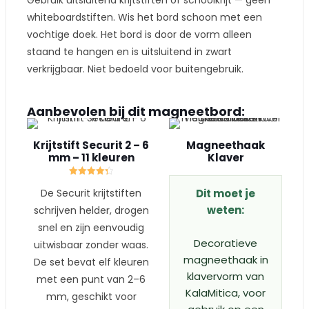
Gebruik uitsluitend krijtstiften of schoolkrijt — geen
whiteboardstiften. Wis het bord schoon met een
vochtige doek. Het bord is door de vorm alleen
staand te hangen en is uitsluitend in zwart
verkrijgbaar. Niet bedoeld voor buitengebruik.
Aanbevolen bij dit magneetbord:
Krijtstift Securit 2 – 6
Magneethaak
mm – 11 kleuren
Klaver
Gewaardeerd
De Securit krijtstiften
Dit moet je
4.33
uit 5
weten:
schrijven helder, drogen
snel en zijn eenvoudig
Decoratieve
uitwisbaar zonder waas.
magneethaak in
De set bevat elf kleuren
klavervorm van
met een punt van 2–6
KalaMitica, voor
mm, geschikt voor