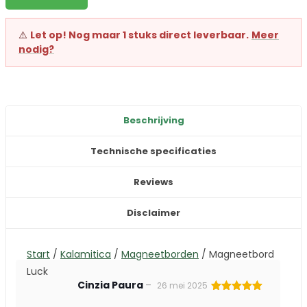
⚠️
Let op! Nog maar 1 stuks direct leverbaar.
Meer
nodig?
Beschrijving
Technische specificaties
Reviews
Disclaimer
Start
/
Kalamitica
/
Magneetborden
/
Magneetbord
Luck
Cinzia Paura
–
26 mei 2025
Gewaardeerd