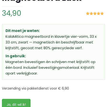
34,90
Gewaardeerd
2
5.00
op 5
gebaseerd
op
klant
Dit moet je weten:
waarderingen
KalaMitica magneetbord in klavertje vier-vorm, 33 x
33 cm, zwart — magnetisch én beschrijfbaar met
krijtstift, gecoat met 80% gerecyclede verf.
In gebruik:
Magneten bevestigen én schrijven met krijtstift op
één bord. Inclusief bevestigingsmateriaal. Krijtstift
apart verkrijgbaar.
Verzending via pakketdienst voor € 6,90
Ja, dit wil ik!