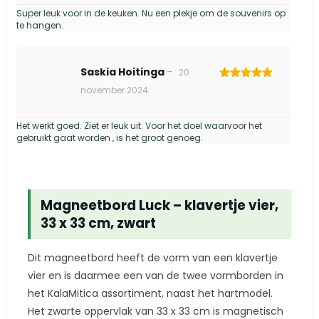
5
uit 5
Super leuk voor in de keuken. Nu een plekje om de souvenirs op
te hangen.
Saskia Hoitinga
–
20
Gewaardeerd
november 2024
5
uit 5
Het werkt goed. Ziet er leuk uit. Voor het doel waarvoor het
gebruikt gaat worden , is het groot genoeg.
Magneetbord Luck – klavertje vier,
33 x 33 cm, zwart
Dit magneetbord heeft de vorm van een klavertje
vier en is daarmee een van de twee vormborden in
het KalaMitica assortiment, naast het hartmodel.
Het zwarte oppervlak van 33 x 33 cm is magnetisch