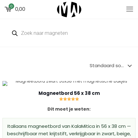
0
0,00
Producten
zoeken
Magneetbord 56 x 38 cm
Gewaardeerd
Dit moet je weten:
5.00
uit 5
Italiaans magneetbord van KalaMitica in 56 x 38 cm —
beschrijfbaar met krijtstift, verkrijgbaar in zwart, beige,