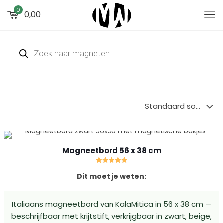
0
0,00
Producten
zoeken
Magneetbord 56 x 38 cm
Gewaardeerd
Dit moet je weten:
5.00
uit 5
Italiaans magneetbord van KalaMitica in 56 x 38 cm —
beschrijfbaar met krijtstift, verkrijgbaar in zwart, beige,