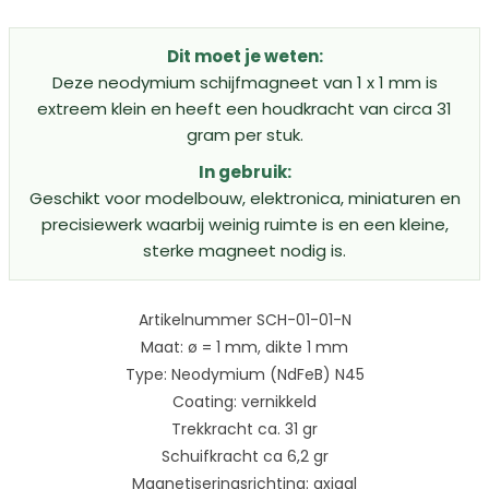
Gewaardeerd
4.33
uit 5
Dit moet je weten:
Deze neodymium schijfmagneet van 1 x 1 mm is
extreem klein en heeft een houdkracht van circa 31
gram per stuk.
In gebruik:
Geschikt voor modelbouw, elektronica, miniaturen en
precisiewerk waarbij weinig ruimte is en een kleine,
sterke magneet nodig is.
Artikelnummer SCH-01-01-N
Maat: ø = 1 mm, dikte 1 mm
Type: Neodymium (NdFeB) N45
Coating: vernikkeld
Trekkracht ca. 31 gr
Schuifkracht ca 6,2 gr
Magnetiseringsrichting: axiaal