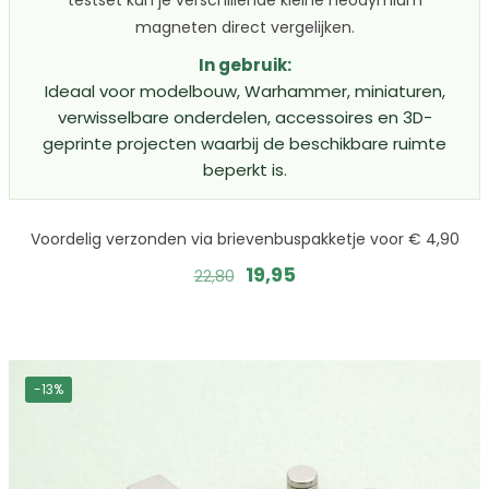
testset kun je verschillende kleine neodymium
magneten direct vergelijken.
In gebruik:
Ideaal voor modelbouw, Warhammer, miniaturen,
verwisselbare onderdelen, accessoires en 3D-
geprinte projecten waarbij de beschikbare ruimte
beperkt is.
Voordelig verzonden via brievenbuspakketje voor € 4,90
Oorspronkelijke
Huidige
19,95
22,80
prijs
prijs
was:
is:
22,80.
19,95.
-13%