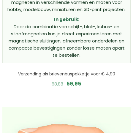
magneten in verschillende vormen en maten voor
hobby, modelbouw, miniaturen en 3D-print projecten.
In gebruik:
Door de combinatie van schijf-, blok-, kubus- en
staafmagneten kun je direct experimenteren met
magnetische sluitingen, afneembare onderdelen en
compacte bevestigingen zonder losse maten apart
te bestellen.
Verzending als brievenbuspakketje voor € 4,90
Oorspronkelijke
Huidige
59,95
68,88
prijs
prijs
was:
is:
68,88.
59,95.