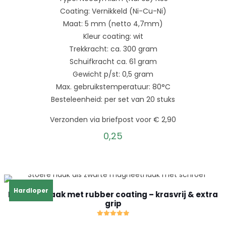
Coating: Vernikkeld (Ni-Cu-Ni)
Maat: 5 mm (netto 4,7mm)
Kleur coating: wit
Trekkracht: ca. 300 gram
Schuifkracht ca. 61 gram
Gewicht p/st: 0,5 gram
Max. gebruikstemperatuur: 80°C
Besteleenheid: per set van 20 stuks
Verzonden via briefpost voor € 2,90
0,25
Hardloper
Magneethaak met rubber coating – krasvrij & extra
grip
Gewaardeerd