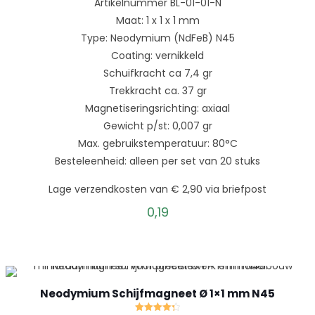
Artikelnummer BL-01-01-N
Maat: 1 x 1 x 1 mm
Type: Neodymium (NdFeB) N45
Coating: vernikkeld
Schuifkracht ca 7,4 gr
Trekkracht ca. 37 gr
Magnetiseringsrichting: axiaal
Gewicht p/st: 0,007 gr
Max. gebruikstemperatuur: 80°C
Besteleenheid: alleen per set van 20 stuks
Lage verzendkosten van € 2,90 via briefpost
0,19
Neodymium Schijfmagneet Ø 1×1 mm N45