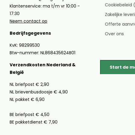
Cookiebeleid 
Klantenservice: ma t/m vr 10:00 -
17:30
Zakelijke leve
Neem contact op
Offerte aanv
Bedrijfsgegevens
Over ons
KvK: 98299530
Btw-nummer: NL868435624B01
Verzendkosten Nederland &
Start de 
België
NL briefpost € 2,90
NL brievenbusdoosje € 4,90
NL pakket € 6,90
BE briefpost € 4,50
BE pakketdienst € 7,90