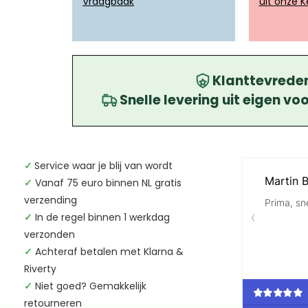
Vraagbaak
uit onze 
Klanttevredenh
Snelle levering uit eigen v
✓
Service waar je blij van wordt
✓
Vanaf 75 euro binnen NL gratis
verzending
✓
In de regel binnen 1 werkdag
verzonden
✓
Achteraf betalen met Klarna &
Riverty
✓
Niet goed? Gemakkelijk
retourneren