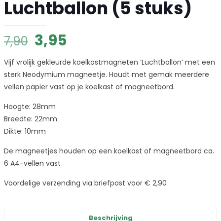
Luchtballon (5 stuks)
Oorspronkelijke
Huidige
3,95
7,90
prijs
prijs
Vijf vrolijk gekleurde koelkastmagneten ‘Luchtballon’ met een
was:
is:
sterk Neodymium magneetje. Houdt met gemak meerdere
7,90.
3,95.
vellen papier vast op je koelkast of magneetbord.
Hoogte: 28mm
Breedte: 22mm
Dikte: 10mm
De magneetjes houden op een koelkast of magneetbord ca.
6 A4-vellen vast
Voordelige verzending via briefpost voor € 2,90
Beschrijving