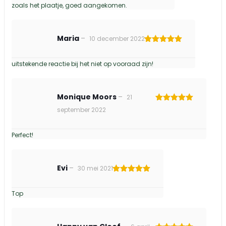
zoals het plaatje, goed aangekomen.
Maria
–
10 december 2022
Gewaardeerd
5
uit 5
uitstekende reactie bij het niet op vooraad zijn!
Monique Moors
–
21
Gewaardeerd
september 2022
5
uit 5
Perfect!
Evi
–
30 mei 2021
Gewaardeerd
5
uit 5
Top