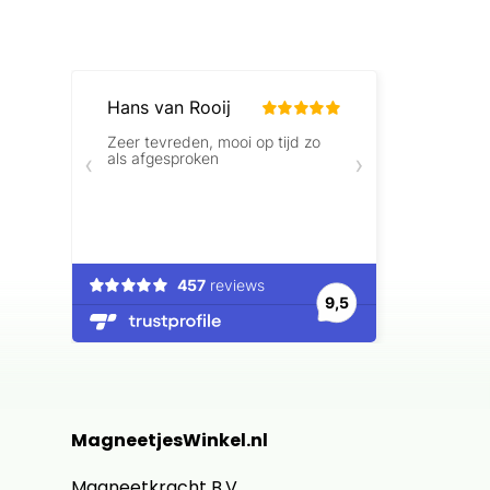
MagneetjesWinkel.nl
Magneetkracht B.V.