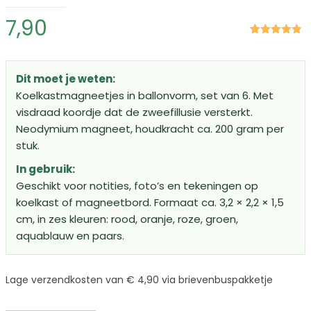
7,90
Gewaardeerd
6
4.83
op 5
gebaseerd
op
klant
Dit moet je weten:
waarderingen
Koelkastmagneetjes in ballonvorm, set van 6. Met
visdraad koordje dat de zweefillusie versterkt.
Neodymium magneet, houdkracht ca. 200 gram per
stuk.
In gebruik:
Geschikt voor notities, foto’s en tekeningen op
koelkast of magneetbord. Formaat ca. 3,2 × 2,2 × 1,5
cm, in zes kleuren: rood, oranje, roze, groen,
aquablauw en paars.
Lage verzendkosten van € 4,90 via brievenbuspakketje