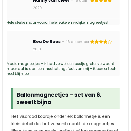
Hanny van Cleef
–
6 april
Gewaardeerd
2020
5
uit 5
Hele sterke maar vooral hele leuke en vrolijke magneetjes!
Bea De Raes
–
16 december
Gewaardeerd
2018
4
uit 5
Mooie magneetjes – ik had ze wel een beetje groter verwacht
maar dat is dan een inschattingsfout van mij – ik ben er toch
heel blij mee.
Ballonmagneetjes – set van 6,
zweeft bijna
Het visdraad koordje onder elk ballonnetje is een
klein detail dat het verschil maakt: de magneetjes