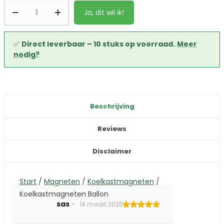
Ja, dit wil ik!
✅
Direct leverbaar – 10 stuks op voorraad.
Meer
nodig?
Beschrijving
Reviews
Disclaimer
Start
/
Magneten
/
Koelkastmagneten
/
Koelkastmagneten Ballon
sas
–
14 maart 2025
Gewaardeerd
5
uit 5