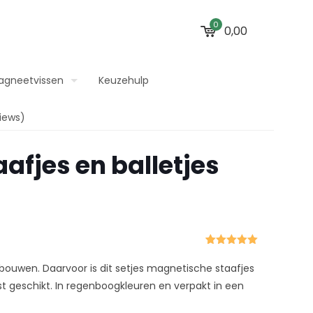
0
0,00
agneetvissen
Keuzehulp
iews)
afjes en balletjes
Gewaardeerd
1
5.00
op 5
ouwen. Daarvoor is dit setjes magnetische staafjes
gebaseerd
op
klant
 geschikt. In regenboogkleuren en verpakt in een
waardering