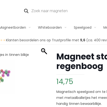
Magneetborden
Whiteboarden
Speelgoed
M
⭐⭐⭐
Klanten beoordelen ons op Trustprofile met
9,6
(ca. 400 rev
Magneet sta
regenboog
14,75
Magnetisch speelgoed om te b
met metaalballetjes het meest
handig tinnen bewaarblikje.