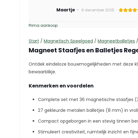
Maartje
–
9 december 2025
Gewaardee
5
uit 5
Prima aankoop
Start
/
Magnetisch Speelgoed
/
Magneetballetjes
Magneet Staafjes en Balletjes Re
Ontdek eindeloze bouwmogelijkheden met deze kleu
bewaarblikje.
Kenmerken en voordelen
Complete set met 36 magnetische staafjes 
27 gekleurde metalen balletjes (8 mm) in vrol
Compact opgeborgen in een stevig tinnen bew
Stimuleert creativiteit, ruimtelijk inzicht en fij