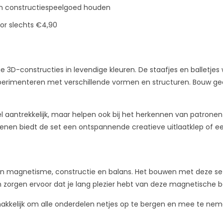
an constructiespeelgoed houden
or slechts €4,90
 3D-constructies in levendige kleuren. De staafjes en balletj
perimenteren met verschillende vormen en structuren. Bouw geom
 aantrekkelijk, maar helpen ook bij het herkennen van patronen 
senen biedt de set een ontspannende creatieve uitlaatklep of e
an magnetisme, constructie en balans. Het bouwen met deze set
 zorgen ervoor dat je lang plezier hebt van deze magnetische 
kelijk om alle onderdelen netjes op te bergen en mee te nemen,