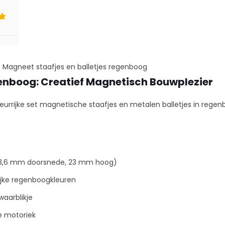
rd
/
Magneet staafjes en balletjes regenboog
genboog: Creatief Magnetisch Bouwplezier
rrijke set magnetische staafjes en metalen balletjes in regenb
(3,6 mm doorsnede, 23 mm hoog)
ijke regenboogkleuren
aarblikje
ne motoriek