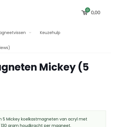
0
0,00
agneetvissen
Keuzehulp
iews)
gneten Mickey (5
n 5 Mickey koelkastmagneten van acryl met
 130 gram houdkracht per magneet.