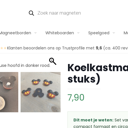
Magneetborden
Whiteboarden
Speelgoed
M
⭐⭐⭐
Klanten beoordelen ons op Trustprofile met
9,6
(ca. 400 rev
Koelkastma
stuks)
7,90
Dit moet je weten:
Set va
compact formaat en circa