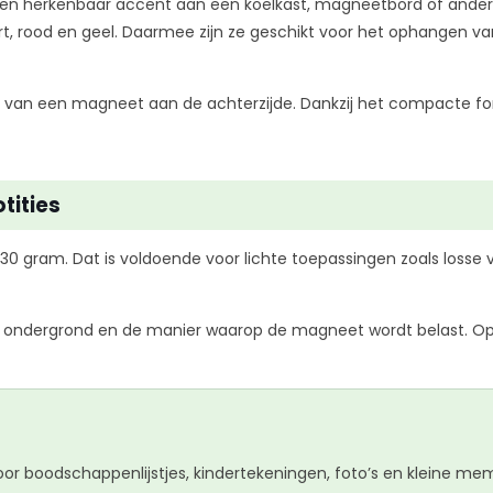
n herkenbaar accent aan een koelkast, magneetbord of ander me
rood en geel. Daarmee zijn ze geschikt voor het ophangen van n
van een magneet aan de achterzijde. Dankzij het compacte forma
tities
0 gram. Dat is voldoende voor lichte toepassingen zoals losse 
n de ondergrond en de manier waarop de magneet wordt belast. Op
or boodschappenlijstjes, kindertekeningen, foto’s en kleine m